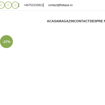
+40752233912
contact@fistique.ro
ACASA
MAGAZIN
CONTACT
DESPRE 
Faceți clic pentru a mări
-27%