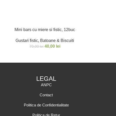
Mini bars cu miere si fistic, 12buc
Mini Cookies c
Gustari fistic
,
Batoane & Biscuiti
Gustari fisti
40,00
lei
70,00
lei
60,
LEGAL
ANPC
Contact
Politica de Confidentialitate
Politica de Retur