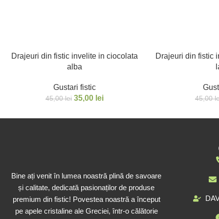
Drajeuri din fistic invelite in ciocolata
Drajeuri din fistic 
alba
l
Gustari fistic
Gusta
35,00
lei
45,00
lei
45,00
l
Bine ați venit în lumea noastră plină de savoare
și calitate, dedicată pasionaților de produse
DAV
premium din fistic! Povestea noastră a început
pe apele cristaline ale Greciei, într-o călătorie