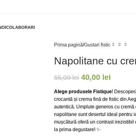
NOI
COLABORARI
Prima pagină
Gustari fistic
Napolitane cu cre
40,00
lei
55,00
lei
Alege produsele Fistique
! Descoperă
crocantă și crema fină de fistic din A
autentică. Umplute generos cu cremă de
napolitane sunt desertul ideal pentru iu
mușcătură oferă un contrast irezistibil 
la prima degustare! ✨