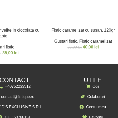
invelite in ciocolata cu
Fistic caramelizat cu susan, 120gr
apte
Gustari fistic
,
Fistic caramelizat
ri fistic
40,00
lei
60,00
lei
35,00
lei
ei
CONTACT
UTILE
+40752233912
Cos
contact@fistique.ro
Colaborari
ID'S EXCLUSIVE S.R.L.
Contul meu
CUI: 50788151
Favorite