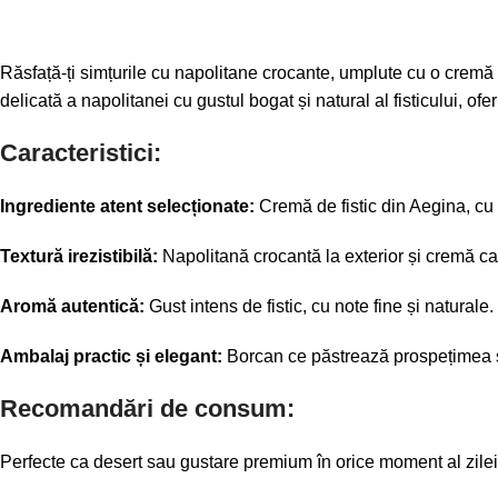
Răsfață-ți simțurile cu napolitane crocante, umplute cu o cremă 
delicată a napolitanei cu gustul bogat și natural al fisticului, ofe
Caracteristici:
Ingrediente atent selecționate:
Cremă de fistic din Aegina, cu g
Textură irezistibilă:
Napolitană crocantă la exterior și cremă cati
Aromă autentică:
Gust intens de fistic, cu note fine și naturale.
Ambalaj practic și elegant:
Borcan ce păstrează prospețimea și
Recomandări de consum:
Perfecte ca desert sau gustare premium în orice moment al zilei