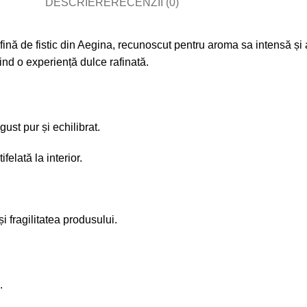
DESCRIERE
RECENZII (0)
fină de fistic din Aegina, recunoscut pentru aroma sa intensă și
rind o experiență dulce rafinată.
ust pur și echilibrat.
felată la interior.
 fragilitatea produsului.
.