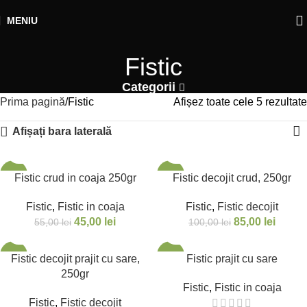
MENIU
Fistic
Categorii
Prima pagină
Fistic
Afișez toate cele 5 rezultate
Afișați bara laterală
-18%
-15%
Fistic crud in coaja 250gr
Fistic decojit crud, 250gr
SOLD OUT
Fistic
,
Fistic in coaja
Fistic
,
Fistic decojit
45,00
lei
85,00
lei
55,00
lei
100,00
lei
-35%
-23%
Fistic decojit prajit cu sare,
Fistic prajit cu sare
250gr
Fistic
,
Fistic in coaja
Fistic
,
Fistic decojit