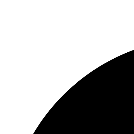
Bine ați venit în lumea noastră plină de savoare și calitate, ded
ne-a schimbat viziunea asupra gusturilor autentice.