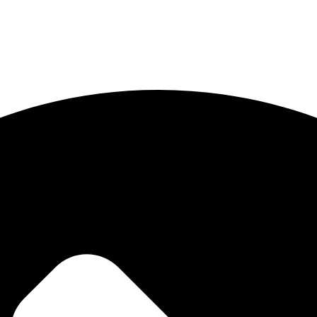
icată pasionaților de produse premium din fistic! Povestea noastră