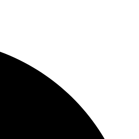
 a început pe apele cristaline ale Greciei, într-o călătorie care