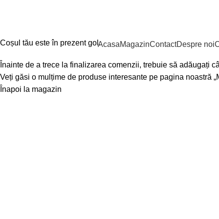
Coș de cumpărături
40752233912
contact@fistique.ro
Finalizare comanda
Comanda completă
Coșul tău este în prezent gol.
Acasa
Magazin
Contact
Despre noi
C
Înainte de a trece la finalizarea comenzii, trebuie să adăugați 
Veți găsi o mulțime de produse interesante pe pagina noastră „
Înapoi la magazin