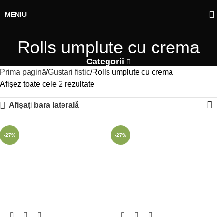
MENIU
Rolls umplute cu crema
Categorii
Prima pagină
Gustari fistic
Rolls umplute cu crema
Afișez toate cele 2 rezultate
Afișați bara laterală
-27%
-27%
SOLD OUT