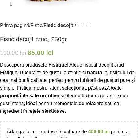
Faceți clic pentru a mări
Prima pagină
Fistic
Fistic decojit
Fistic decojit crud, 250gr
85,00
lei
100,00
lei
Descopera produsele
Fistique
! Alege fisticul decojit crud
Fistique! Bucură-te de gustul autentic și
natural
al fisticului de
cea mai bună calitate, perfect pentru iubitorii de gusturi pure și
simple. Fisticul nostru, atent selecționat, păstrează toate
proprietățile sale nutritive
și oferă o textură crocantă și un
gust intens, ideal pentru momentele de relaxare sau ca
ingredient în rețete sănătoase.
Adauga in cos produse in valoare de
400,00
lei
pentru a