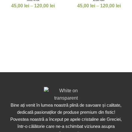
45,00
lei
–
120,00
lei
45,00
lei
–
120,00
lei
Bine ați venit în lumea noastră plină de savoare și calitate,
dedicată pasionaților de produse premium din fistic!
Povestea noastră a început pe apele cristaline ale Greciei,
într-o călătorie care ne-a schimbat viziunea asupra