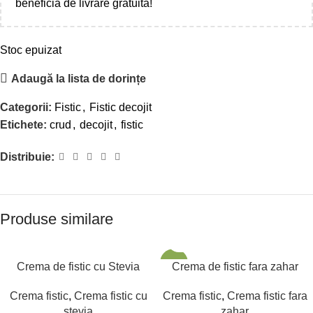
beneficia de livrare gratuita!
Stoc epuizat
Adaugă la lista de dorințe
Categorii:
Fistic
,
Fistic decojit
Etichete:
crud
,
decojit
,
fistic
Distribuie:
Produse similare
SOLD OUT
-23%
Crema de fistic cu Stevia
Crema de fistic fara zahar
Crema fistic
,
Crema fistic cu
Crema fistic
,
Crema fistic fara
stevia
zahar