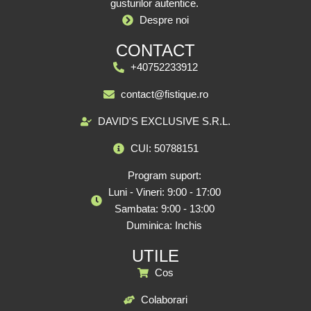
gusturilor autentice.
Despre noi
CONTACT
+40752233912
contact@fistique.ro
DAVID'S EXCLUSIVE S.R.L.
CUI: 50788151
Program suport:
Luni - Vineri: 9:00 - 17:00
Sambata: 9:00 - 13:00
Duminica: Inchis
UTILE
Cos
Colaborari